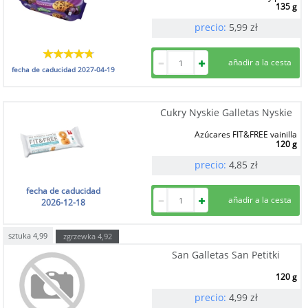
135 g
precio:
5,99
zł
fecha de caducidad
2027-04-19
Cukry Nyskie Galletas Nyskie
Azúcares FIT&FREE vainilla
120 g
precio:
4,85
zł
fecha de caducidad
2026-12-18
sztuka
4,99
zgrzewka
4,92
San Galletas San Petitki
120 g
precio:
4,99
zł