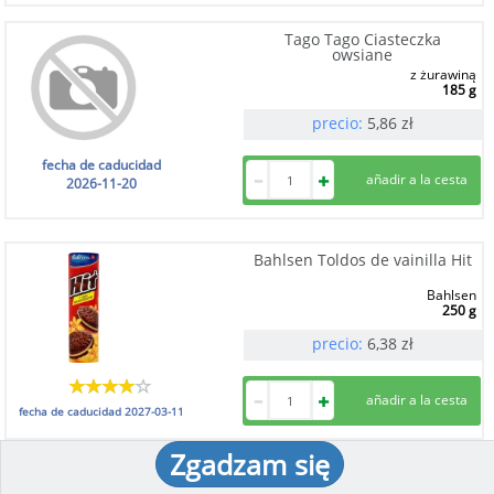
Tago Tago Ciasteczka
owsiane
z żurawiną
185 g
precio:
5,86
zł
fecha de caducidad
2026-11-20
Bahlsen Toldos de vainilla Hit
Bahlsen
250 g
precio:
6,38
zł
fecha de caducidad
2027-03-11
Zgadzam się
Belvita Tortas de cereales