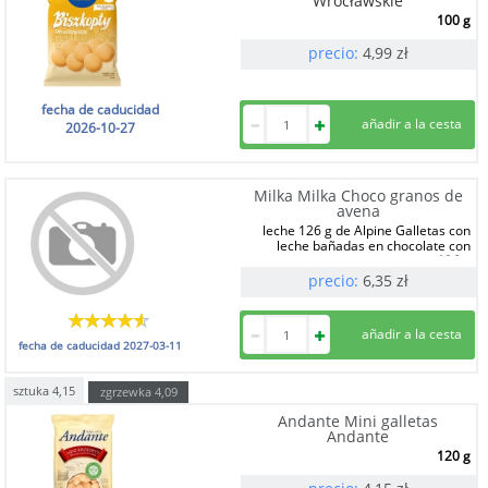
Wrocławskie
100 g
precio:
4,99
zł
fecha de caducidad
2026-10-27
Milka Milka Choco granos de
avena
leche 126 g de Alpine Galletas con
leche bañadas en chocolate con
126 g
precio:
6,35
zł
fecha de caducidad
2027-03-11
sztuka
4,15
zgrzewka
4,09
Andante Mini galletas
Andante
120 g