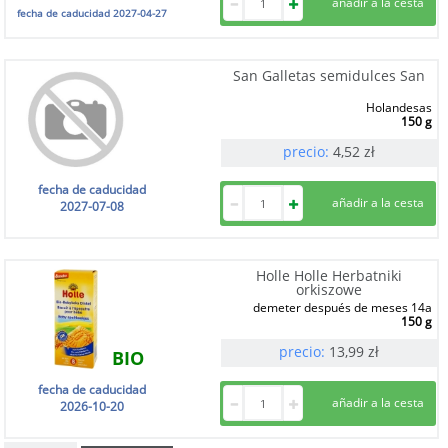
fecha de caducidad
2027-04-27
San Galletas semidulces San
Holandesas
150 g
precio:
4,52
zł
fecha de caducidad
2027-07-08
Holle Holle Herbatniki
orkiszowe
demeter después de meses 14a
150 g
precio:
13,99
zł
BIO
fecha de caducidad
2026-10-20