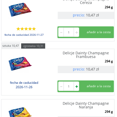
Cereza
294 g
precio:
10,47
zł
fecha de caducidad
2026-11-27
sztuka
10,47
zgrzewka
10,31
Delicje Dainty Champagne
Frambuesa
294 g
precio:
10,47
zł
fecha de caducidad
2026-11-26
Delicje Dainty Champagne
Naranja
294 g