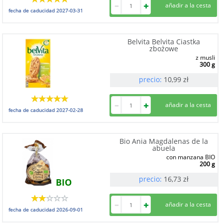
fecha de caducidad
2027-03-31
Belvita Belvita Ciastka
zbożowe
z musli
300 g
precio:
10,99
zł
fecha de caducidad
2027-02-28
Bio Ania Magdalenas de la
abuela
con manzana BIO
200 g
precio:
16,73
zł
BIO
fecha de caducidad
2026-09-01