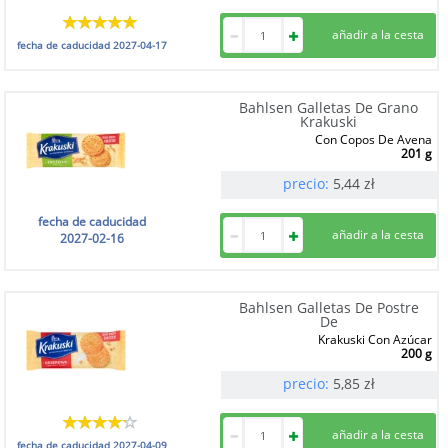
fecha de caducidad
2027-04-17
Bahlsen Galletas De Grano
Krakuski
Con Copos De Avena
201 g
precio:
5,44
zł
fecha de caducidad
2027-02-16
Bahlsen Galletas De Postre
De
Krakuski Con Azúcar
200 g
precio:
5,85
zł
fecha de caducidad
2027-04-09