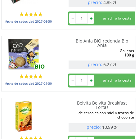
precio:
4,85
zł
fecha de caducidad
2027-06-30
Bio Ania BIO redonda Bio
Ania
Galletas
100 g
precio:
6,27
zł
BIO
fecha de caducidad
2027-04-30
Belvita Belvita Breakfast
Tortas
de cereales con miel y trozos de
chocolate
300 g
precio:
10,99
zł