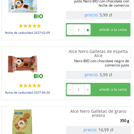
justo Nero BIO con chocolate con
leche de comercio
28 g
precio:
5,99
zł
BIO
fecha de caducidad
2027-02-09
Alce Nero Galletas de espelta
Alce
Nero BIO con chocolate negro de
comercio justo
28 g
precio:
5,99
zł
BIO
fecha de caducidad
2027-06-30
Alce Nero Galletas de grano
entero
350 g
precio:
16,99
zł