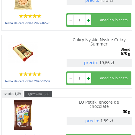
precio:
4,15
zł
fecha de caducidad
2027-02-26
Cukry Nyskie Nyskie Cukry
Summer
Blend
670 g
precio:
19,66
zł
fecha de caducidad
2026-12-02
sztuka
1,89
zgrzewka
1,86
LU Petitki encore de
chocolate
30 g
precio:
1,89
zł