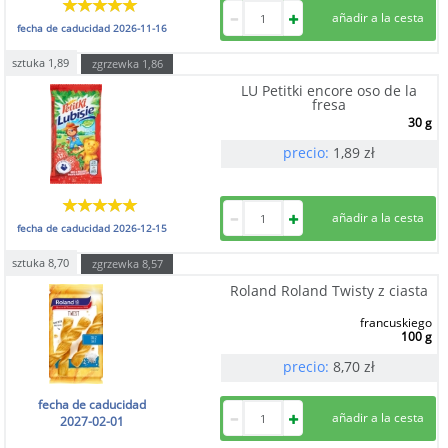
fecha de caducidad
2026-11-16
sztuka
1,89
zgrzewka
1,86
LU Petitki encore oso de la
fresa
30 g
precio:
1,89
zł
fecha de caducidad
2026-12-15
sztuka
8,70
zgrzewka
8,57
Roland Roland Twisty z ciasta
francuskiego
100 g
precio:
8,70
zł
fecha de caducidad
2027-02-01