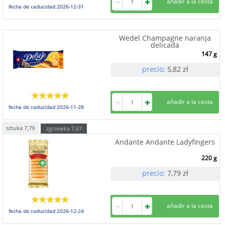
fecha de caducidad
2026-12-31
Wedel Champagne naranja
delicada
147 g
precio:
5,82
zł
fecha de caducidad
2026-11-28
sztuka
7,79
zgrzewka
7,67
Andante Andante Ladyfingers
220 g
precio:
7,79
zł
fecha de caducidad
2026-12-24