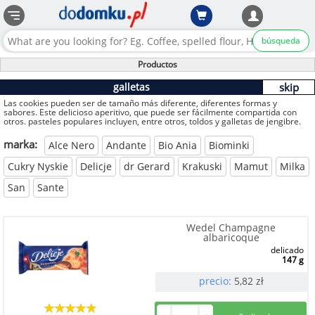
búsqueda
Productos
galletas
skip
Las cookies pueden ser de tamaño más diferente, diferentes formas y
sabores. Este delicioso aperitivo, que puede ser fácilmente compartida con
otros. pasteles populares incluyen, entre otros, toldos y galletas de jengibre.
marka:
Alce Nero
Andante
Bio Ania
Biominki
Cukry Nyskie
Delicje
dr Gerard
Krakuski
Mamut
Milka
San
Sante
Wedel Champagne
albaricoque
delicado
147 g
precio:
5,82
zł