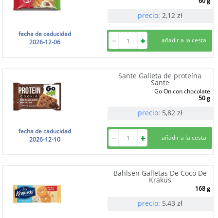
60 g
precio:
2,12
zł
fecha de caducidad
2026-12-06
Sante Galleta de proteína
Sante
Go On con chocolate
50 g
precio:
5,82
zł
fecha de caducidad
2026-12-10
Bahlsen Galletas De Coco De
Krakus
168 g
precio:
5,43
zł