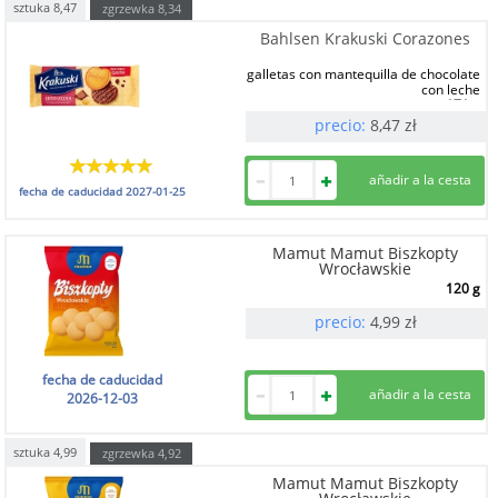
sztuka
8,47
zgrzewka
8,34
Bahlsen Krakuski Corazones
galletas con mantequilla de chocolate
con leche
171 g
precio:
8,47
zł
fecha de caducidad
2027-01-25
Mamut Mamut Biszkopty
Wrocławskie
120 g
precio:
4,99
zł
fecha de caducidad
2026-12-03
sztuka
4,99
zgrzewka
4,92
Mamut Mamut Biszkopty