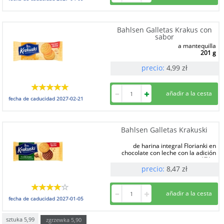
Bahlsen Galletas Krakus con
sabor
a mantequilla
201 g
precio:
4,99
zł
fecha de caducidad
2027-02-21
Bahlsen Galletas Krakuski
de harina integral Florianki en
chocolate con leche con la adición
171 g
precio:
8,47
zł
fecha de caducidad
2027-01-05
sztuka
5,99
zgrzewka
5,90