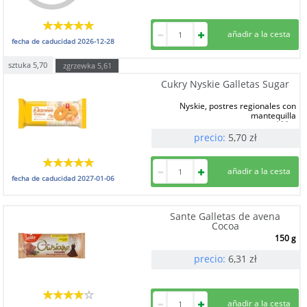
fecha de caducidad
2026-12-28
sztuka
5,70
zgrzewka
5,61
Cukry Nyskie Galletas Sugar
Nyskie, postres regionales con
mantequilla
180 g
precio:
5,70
zł
fecha de caducidad
2027-01-06
Sante Galletas de avena
Cocoa
150 g
precio:
6,31
zł