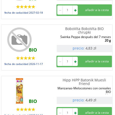
fecha de caducidad
2027-02-18
BoboVita BoboVita BIO
chrupki
Świnka Peppa después del 7 meses
20 g
precio:
4,83
zł
BIO
fecha de caducidad
2026-11-17
Hipp HiPP Batonik Muesli
Friend
Manzanas-Melocotones con cereales
BIO
20 g
precio:
4,49
zł
BIO