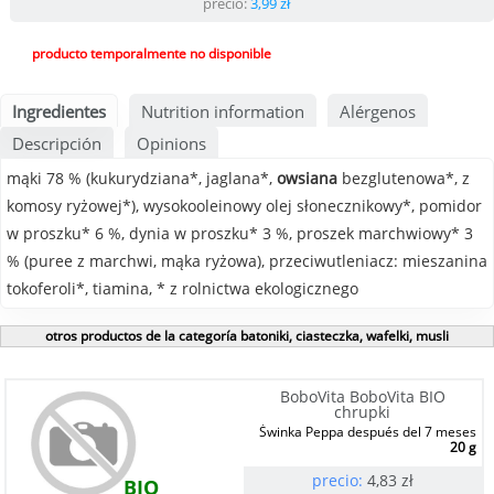
precio:
3,99
zł
producto temporalmente no disponible
Ingredientes
Nutrition information
Alérgenos
Descripción
Opinions
mąki 78 % (kukurydziana*, jaglana*,
owsiana
bezglutenowa*, z
komosy ryżowej*), wysokooleinowy olej słonecznikowy*, pomidor
w proszku* 6 %, dynia w proszku* 3 %, proszek marchwiowy* 3
% (puree z marchwi, mąka ryżowa), przeciwutleniacz: mieszanina
tokoferoli*, tiamina, * z rolnictwa ekologicznego
otros productos de la categoría batoniki, ciasteczka, wafelki, musli
BoboVita BoboVita BIO
chrupki
Świnka Peppa después del 7 meses
20 g
precio:
4,83
zł
BIO