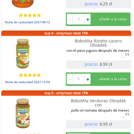
precio:
4,29
zł
fecha de caducidad
2027-08-13
kup 6 - otrzymasz rabat 15%
BoboVita Risotto casero
Obiadek
con el pavo jugoso después de meses
11
250 g
precio:
8,99
zł
fecha de caducidad
2027-12-04
kup 6 - otrzymasz rabat 15%
BoboVita Verduras Obiadek
con
pollo en tomate después de meses
11
250 g
precio:
8,99
zł