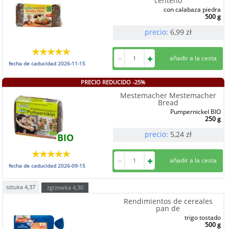
centeno
con calabaza piedra
500 g
precio:
6,99
zł
fecha de caducidad
2026-11-15
PRECIO REDUCIDO -25%
Mestemacher Mestemacher
Bread
Pumpernickel BIO
250 g
precio:
5,24
zł
BIO
fecha de caducidad
2026-09-15
sztuka
4,37
zgrzewka
4,30
Rendimientos de cereales
pan de
trigo tostado
500 g