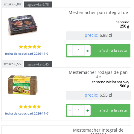
sztuka
6,88
zgrzewka
6,78
Mestemacher pan integral de
centeno
250 g
precio:
6,88
zł
fecha de caducidad
2026-11-01
sztuka
6,55
zgrzewka
6,45
Mestemacher rodajas de pan
de
centeno wielozbożowy
500 g
precio:
6,55
zł
fecha de caducidad
2026-11-01
Mestemacher integral de