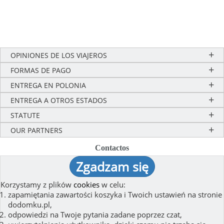
OPINIONES DE LOS VIAJEROS
FORMAS DE PAGO
ENTREGA EN POLONIA
ENTREGA A OTROS ESTADOS
STATUTE
OUR PARTNERS
Contactos
Zgadzam się
Contactos
(0048) 58 66 007 66
(+48) 693 35 35 36
Korzystamy z plików
cookies
w celu:
zapamiętania zawartości koszyka i Twoich ustawień na stronie
dodomku.pl,
e-mail:
(show)
odpowiedzi na Twoje pytania zadane poprzez czat,
ul. Innowacji 3