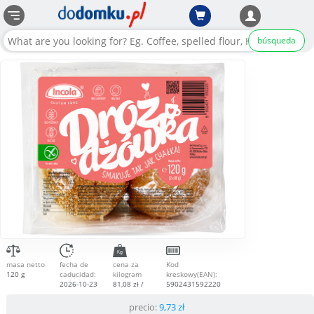
búsqueda
masa netto
fecha de
cena za
Kod
120 g
caducidad:
kilogram
kreskowy(EAN):
2026-10-23
81,08 zł /
5902431592220
kg
precio:
9,73
zł