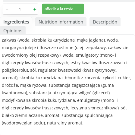
Ingredientes
Nutrition information
Descripción
Opinions
zakwas (woda, skrobia kukurydziana, mąka jaglana), woda,
margaryna (oleje i tłuszcze roślinne (olej rzepakowy, całkowicie
uwodorniony olej rzepakowy), woda, emulgatory (mono- i
diglicerydy kwasów tłuszczowych, estry kwasów tłuszczowych i
poliglicerolu), sól, regulator kwasowości (kwas cytrynowy),
aromat), skrobia kukurydziana, błonnik z korzenia cykorii, cukier,
drożdże, mąka ryżowa, substancja zagęszczająca (guma
ksantanowa), substancja utrzymująca wilgoć (glicerol),
modyfikowana skrobia kukurydziana, emulgatory (mono- i
diglicerydy kwasów tłuszczowych, lecytyna słonecznikowa), sól,
białko ziemniaczane, aromat, substancja spulchniająca
(wodorowęglan sodu), naturalny aromat.